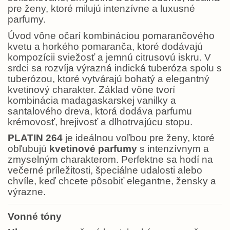
pre ženy, ktoré milujú intenzívne a luxusné
parfumy.
Úvod vône očarí kombináciou pomarančového
kvetu a horkého pomaranča, ktoré dodávajú
kompozícii sviežosť a jemnú citrusovú iskru. V
srdci sa rozvíja výrazná indická tuberóza spolu s
tuberózou, ktoré vytvárajú bohatý a elegantný
kvetinový charakter. Základ vône tvorí
kombinácia madagaskarskej vanilky a
santalového dreva, ktorá dodáva parfumu
krémovosť, hrejivosť a dlhotrvajúcu stopu.
PLATIN 264
je ideálnou voľbou pre ženy, ktoré
obľubujú
kvetinové parfumy
s intenzívnym a
zmyselným charakterom. Perfektne sa hodí na
večerné príležitosti, špeciálne udalosti alebo
chvíle, keď chcete pôsobiť elegantne, žensky a
výrazne.
Vonné tóny