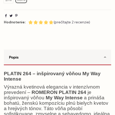
Hodnotenie:
(prečítajte 2 recenzie)
Popis
PLATIN 264 – inšpirovaný vôňou My Way
Intense
Výrazná kvetinová elegancia v intenzívnom
prevedení –
ROMERON PLATIN 264
je
inšpirovaný vôňou
My Way Intense
a prináša
bohatú, ženskú kompozíciu plnú bielych kvetov
a hrejivých tónov. Táto vôňa pôsobí
sofistikovane, zmyselne a sebavedomo, ideálna