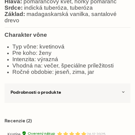
Hlava:
pomarančový kvet, horký pomaranč
Srdce:
indická tuberóza, tuberóza
Základ:
madagaskarská vanilka, santalové
drevo
Charakter vône
Typ vône: kvetinová
Pre koho: ženy
Intenzita: výrazná
Vhodná na: večer, špeciálne príležitosti
Ročné obdobie: jeseň, zima, jar
Podrobnosti o produkte
Recenzie (2)
Overený nákup
Kristína
26.12.2025