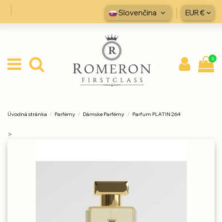
Slovenčina
EUR €
0
Úvodná stránka
Parfémy
Dámske Parfémy
Parfum PLATIN 264
>