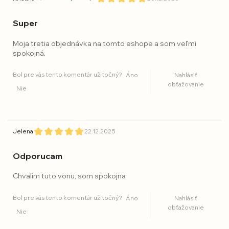
Super
Moja tretia objednávka na tomto eshope a som veľmi
spokojná.
Bol pre vás tento komentár užitočný?
Áno
Nahlásiť
obťažovanie
Nie
Jelena
22.12.2025
Odporucam
Chvalim tuto vonu, som spokojna
Bol pre vás tento komentár užitočný?
Áno
Nahlásiť
obťažovanie
Nie