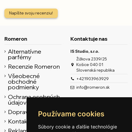
Napíšte svoju recenziu!
Romeron
Kontaktuje nas
Alternatívne
IS Studio, s.r.o.
parfémy
Žižkova 2339/25
Košice 040 01
Recenzie Romeron
Slovenská republika
Všeobecné
+421903963929
obchodné
podmienky
info@romeron.sk
Ochrana osobných
údajov
Doprava
Používame cookies
Kontaktné údaje
Súbory cookie a ďalšie technológie
Reklamačný