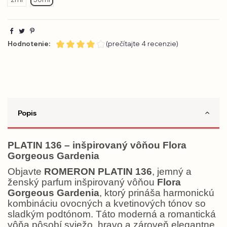
Hodnotenie:
(prečítajte 4 recenzie)
Popis
PLATIN 136 – inšpirovaný vôňou Flora
Gorgeous Gardenia
Objavte
ROMERON PLATIN 136
, jemný a
ženský parfum inšpirovaný vôňou
Flora
Gorgeous Gardenia
, ktorý prináša harmonickú
kombináciu ovocných a kvetinových tónov so
sladkým podtónom. Táto moderná a romantická
vôňa pôsobí sviežo, hravo a zároveň elegantne,