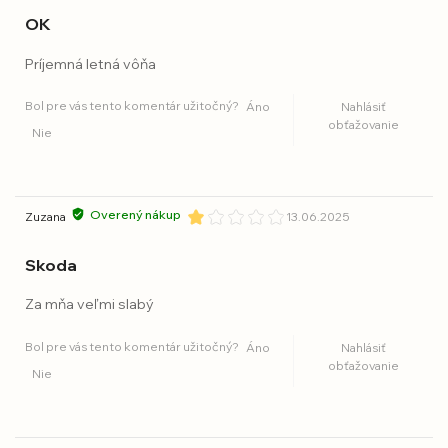
OK
Príjemná letná vôňa
Bol pre vás tento komentár užitočný?
Áno
Nahlásiť
obťažovanie
Nie
Overený nákup
Zuzana
13.06.2025
Skoda
Za mňa veľmi slabý
Bol pre vás tento komentár užitočný?
Áno
Nahlásiť
obťažovanie
Nie