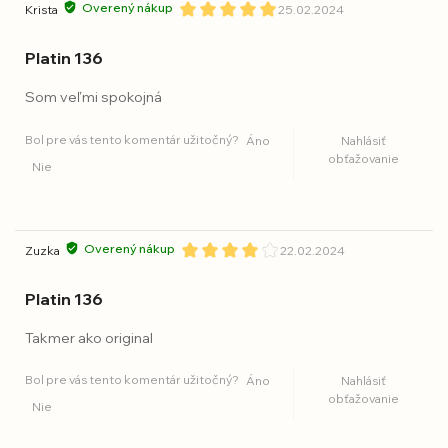
Overený nákup
Krista
25.02.2024
Platin 136
Som veľmi spokojná
Bol pre vás tento komentár užitočný?
Áno
Nahlásiť
obťažovanie
Nie
Overený nákup
Zuzka
22.02.2024
Platin 136
Takmer ako original
Bol pre vás tento komentár užitočný?
Áno
Nahlásiť
obťažovanie
Nie