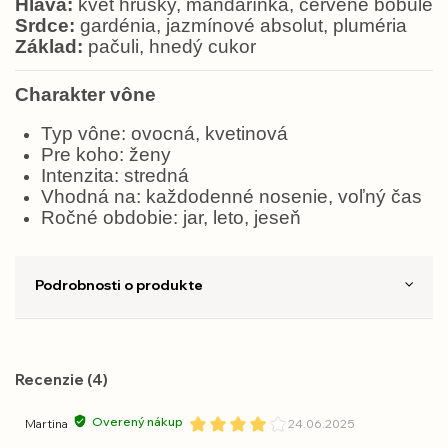
Hlava:
kvet hrušky, mandarínka, červené bobule
Srdce:
gardénia, jazmínové absolut, pluméria
Základ:
pačuli, hnedý cukor
Charakter vône
Typ vône: ovocná, kvetinová
Pre koho: ženy
Intenzita: stredná
Vhodná na: každodenné nosenie, voľný čas
Ročné obdobie: jar, leto, jeseň
Podrobnosti o produkte
Recenzie (4)
Overený nákup
Martina
24.06.2025