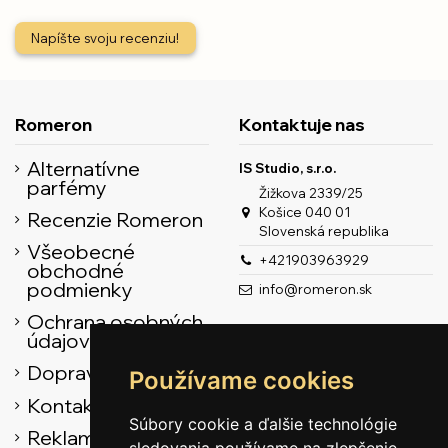
Napíšte svoju recenziu!
Romeron
Kontaktuje nas
Alternatívne
IS Studio, s.r.o.
parfémy
Žižkova 2339/25
Košice 040 01
Recenzie Romeron
Slovenská republika
Všeobecné
+421903963929
obchodné
podmienky
info@romeron.sk
Ochrana osobných
údajov
Doprava
Používame cookies
Kontaktné údaje
Súbory cookie a ďalšie technológie
Reklamačný