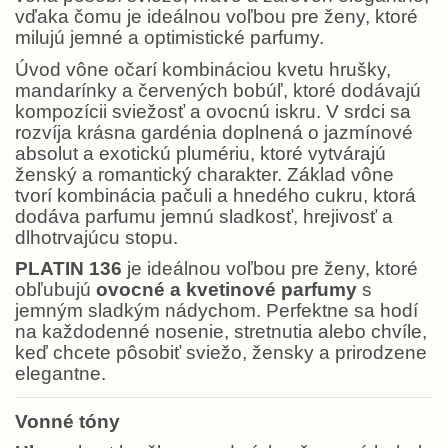
vďaka čomu je ideálnou voľbou pre ženy, ktoré
milujú jemné a optimistické parfumy.
Úvod vône očarí kombináciou kvetu hrušky,
mandarínky a červených bobúľ, ktoré dodávajú
kompozícii sviežosť a ovocnú iskru. V srdci sa
rozvíja krásna gardénia doplnená o jazmínové
absolut a exotickú plumériu, ktoré vytvárajú
ženský a romantický charakter. Základ vône
tvorí kombinácia pačuli a hnedého cukru, ktorá
dodáva parfumu jemnú sladkosť, hrejivosť a
dlhotrvajúcu stopu.
PLATIN 136
je ideálnou voľbou pre ženy, ktoré
obľubujú
ovocné a kvetinové parfumy
s
jemným sladkým nádychom. Perfektne sa hodí
na každodenné nosenie, stretnutia alebo chvíle,
keď chcete pôsobiť sviežo, žensky a prirodzene
elegantne.
Vonné tóny