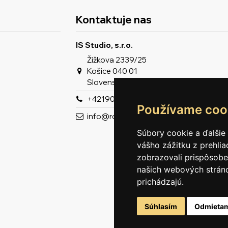
Kontaktuje nas
IS Studio, s.r.o.
Žižkova 2339/25
Košice 040 01
Slovenská republika
+421903963929
Používame coo
info@romeron.sk
Súbory cookie a ďalšie
vášho zážitku z prehli
zobrazovali prispôsobe
našich webových stráno
prichádzajú.
Súhlasím
Odmieta