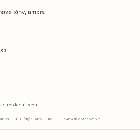
mové tóny, ambra
sti
 veľmi dobrú cenu.
komentár užitočný?
Áno
Nie
Nahlásiť obťažovanie