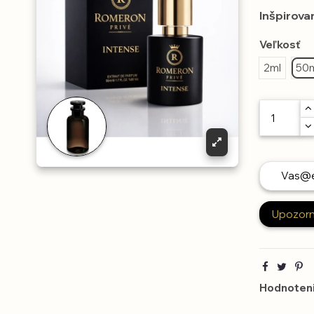
Inšpirova
Veľkosť
2ml
50
Hodnoteni