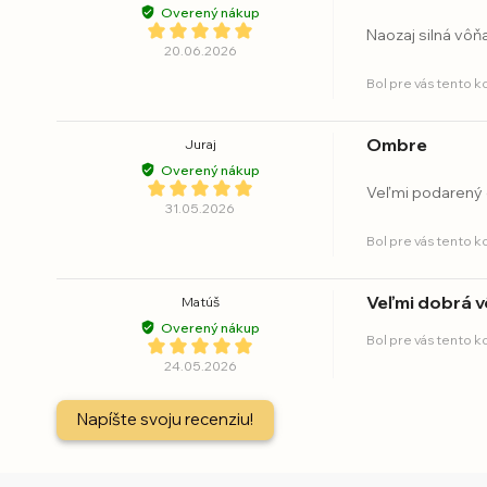
Overený nákup
Naozaj silná vôň
20.06.2026
Bol pre vás tento 
Ombre
Juraj
Overený nákup
Veľmi podarený
31.05.2026
Bol pre vás tento 
Veľmi dobrá 
Matúš
Overený nákup
Bol pre vás tento 
24.05.2026
Napíšte svoju recenziu!