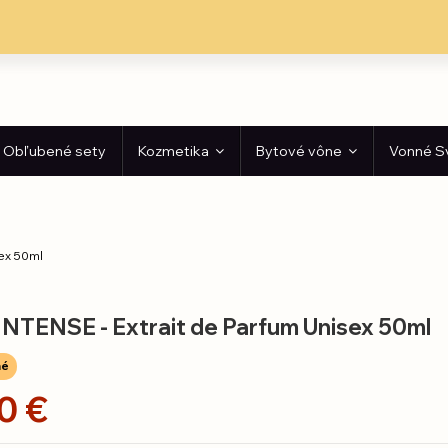
Obľubené sety
Kozmetika
Bytové vône
Vonné S
sex 50ml
INTENSE - Extrait de Parfum Unisex 50ml
né
0 €