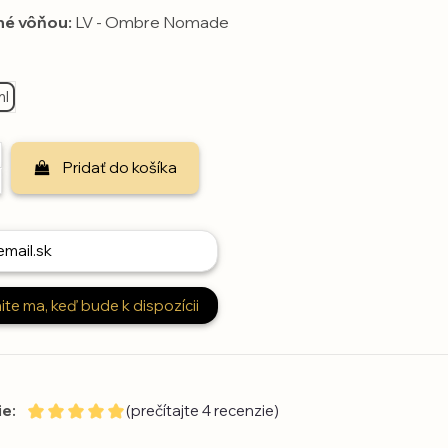
né vôňou:
LV - Ombre Nomade
ml
Pridať do košíka
e:
(prečítajte 4 recenzie)