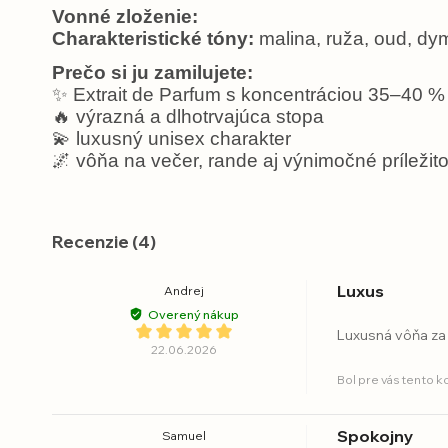
Vonné zloženie:
Charakteristické tóny:
malina, ruža, oud, dy
Prečo si ju zamilujete:
✨
Extrait de Parfum s koncentráciou 35–40 %
🔥
výrazná a dlhotrvajúca stopa
💫
luxusný unisex charakter
🌌
vôňa na večer, rande aj výnimočné príležito
Recenzie (4)
Luxus
Andrej
Overený nákup
Luxusná vôňa za
22.06.2026
Bol pre vás tento 
Spokojny
Samuel