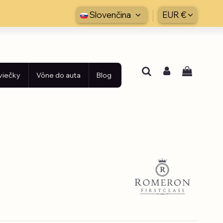
Slovenčina
EUR €
viečky
Vône do auta
Blog