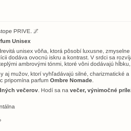
 stope PRIVE.
🌌
rfum Unisex
revitá unisex vôňa, ktorá pôsobí luxusne, zmyselne
ii dodáva ovocnú iskru a kontrast. V srdci sa rozví
plými ambrovými tónmi, ktoré vôni dodávajú hĺbku, h
y aj mužov, ktorí vyhľadávajú silné, charizmatické 
ac pripomína parfum
Ombre Nomade
.
adných večerov
. Hodí sa na
večer, výnimočné prílež
ntálna
%