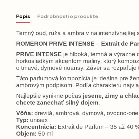
Popis
Podrobnosti o produkte
Temný oud, ruža a ambra v najintenzívnejšej
ROMERON PRIVE INTENSE – Extrait de Pa
PRIVE INTENSE
je hlboká, temná a výrazne d
horkosladkým akcentom maliny, ktorý kompozíc
o tmavé, dymové nuansy. Záver sa rozpaľuje te
Táto parfumová kompozícia je ideálna pre žen
ambrovým podpisom. Podľa charakteru najvi
Najlepšie vynikne počas
jesene, zimy a chl
chcete zanechať silný dojem
.
Vôňa:
drevitá, ambrová, dymová, ovocno-orie
Typ:
unisex
Koncentrácia:
Extrait de Parfum – 35 až 40 
Objem:
50 ml