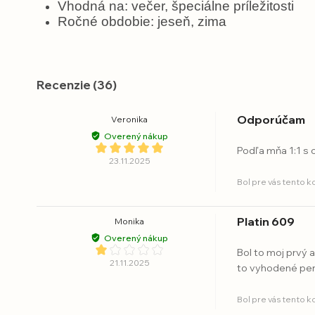
Vhodná na: večer, špeciálne príležitosti
Ročné obdobie: jeseň, zima
Recenzie (36)
Odporúčam
Veronika
Overený nákup
Podľa mňa 1:1 s 
23.11.2025
Bol pre vás tento 
Platin 609
Monika
Overený nákup
Bol to moj prvý a
21.11.2025
to vyhodené pe
Bol pre vás tento 