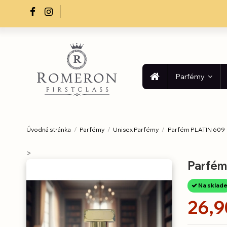
Parfémy
Úvodná stránka
Parfémy
Unisex Parfémy
Parfém PLATIN 609
>
Parfém
Na sklad
26,9