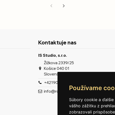
Kontaktuje nas
IS Studio, s.r.o.
Žižkova 2339/25
Košice 040 01
Slovenská republika
+421903963929
Používame coo
info@romeron.sk
Súbory cookie a ďalšie
vášho zážitku z prehli
zobrazovali prispôsobe