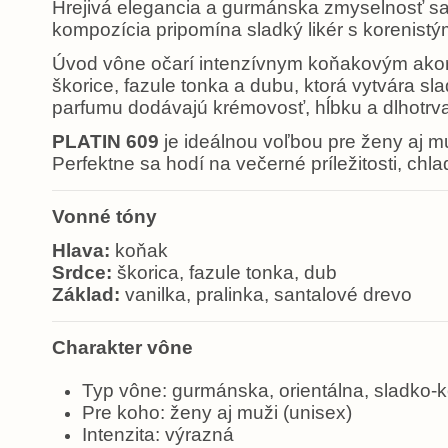
Hrejivá elegancia a gurmánska zmyselnosť sa
kompozícia pripomína sladký likér s korenis
Úvod vône očarí intenzívnym koňakovým akordo
škorice, fazule tonka a dubu, ktorá vytvára sl
parfumu dodávajú krémovosť, hĺbku a dlhotrv
PLATIN 609
je ideálnou voľbou pre ženy aj m
Perfektne sa hodí na večerné príležitosti, chl
Vonné tóny
Hlava:
koňak
Srdce:
škorica, fazule tonka, dub
Základ:
vanilka, pralinka, santalové drevo
Charakter vône
Typ vône: gurmánska, orientálna, sladko-k
Pre koho: ženy aj muži (unisex)
Intenzita: výrazná