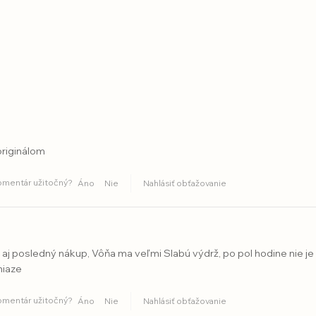
originálom
komentár užitočný?
Áno
Nie
Nahlásiť obťažovanie
 aj posledný nákup, Vôňa ma veľmi Slabú výdrž, po pol hodine nie je c
niaze
komentár užitočný?
Áno
Nie
Nahlásiť obťažovanie