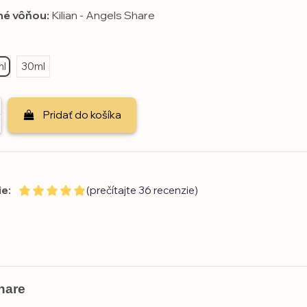
né vôňou:
Kilian - Angels Share
ml
30ml
Pridať do košíka
e:
(prečítajte 36 recenzie)
hare