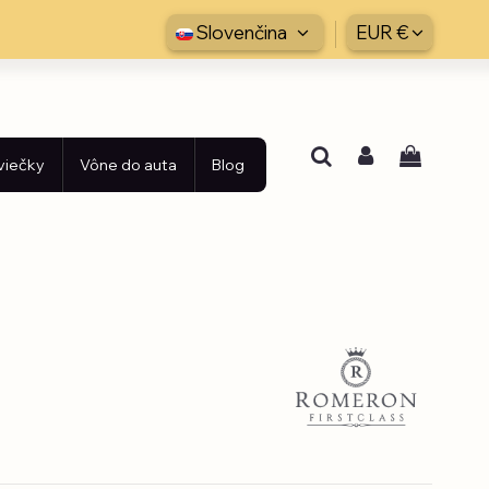
Slovenčina
EUR €
viečky
Vône do auta
Blog