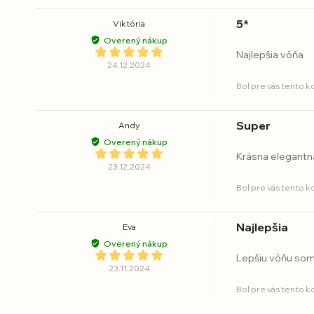
5*
Viktória
Overený nákup
Najlepšia vôňa
24.12.2024
Bol pre vás tento 
Super
Andy
Overený nákup
Krásna elegantn
23.12.2024
Bol pre vás tento 
Najlepšia
Eva
Overený nákup
Lepšiu vôňu so
23.11.2024
Bol pre vás tento 