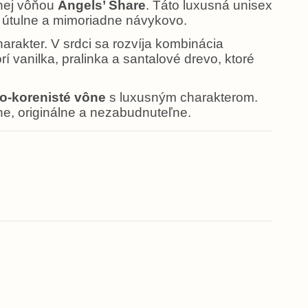
anej vôňou
Angels’ Share
. Táto luxusná unisex
 útulne a mimoriadne návykovo.
rakter. V srdci sa rozvíja kombinácia
í vanilka, pralinka a santalové drevo, ktoré
ko-korenisté vône
s luxusným charakterom.
tne, originálne a nezabudnuteľne.