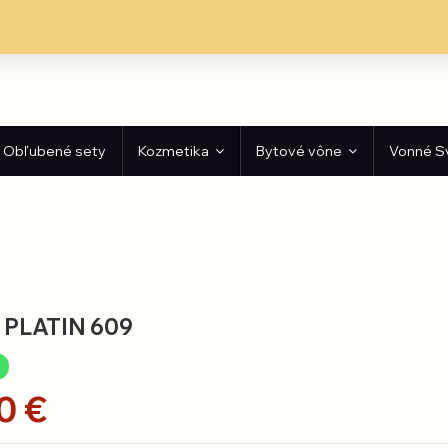
Obľubené sety
Kozmetika
Bytové vône
Vonné S
 PLATIN 609
e
0 €