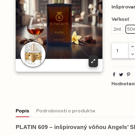
Inšpirova
Veľkosť
2ml
50
Hodnoteni
Popis
Podrobnosti o produkte
PLATIN 609 – inšpirovaný vôňou Angels’ S