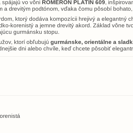
 spájajú vo vôni
ROMERON PLATIN 609
, inšpirov
tým a drevitým podtónom, vďaka čomu pôsobí bohato,
m, ktorý dodáva kompozícii hrejivý a elegantný cha
adko-korenistý a jemne drevitý akord. Základ vône tvor
ajúcu gurmánsku stopu.
užov, ktorí obľubujú
gurmánske, orientálne a slad
adnejšie dni alebo chvíle, keď chcete pôsobiť elegan
orenistá