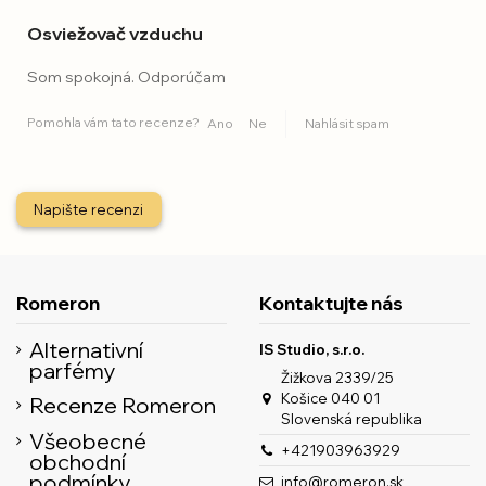
Osviežovač vzduchu
Som spokojná. Odporúčam
Pomohla vám tato recenze?
Ano
Ne
Nahlásit spam
Napište recenzi
Romeron
Kontaktujte nás
Alternativní
IS Studio, s.r.o.
parfémy
Žižkova 2339/25
Košice 040 01
Recenze Romeron
Slovenská republika
Všeobecné
+421903963929
obchodní
podmínky
info@romeron.sk