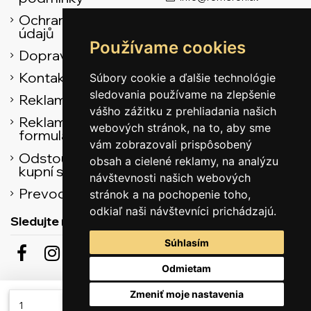
Ochrana osobních
údajů
Používame cookies
Doprava
Kontaktní údaje
Súbory cookie a ďalšie technológie
sledovania používame na zlepšenie
Reklamační řád
vášho zážitku z prehliadania našich
Reklamačný
webových stránok, na to, aby sme
formulár
vám zobrazovali prispôsobený
Odstoupení od
obsah a cielené reklamy, na analýzu
kupní smlouvy
návštevnosti našich webových
Prevodník
stránok a na pochopenie toho,
odkiaľ naši návštevníci prichádzajú.
Sledujte nás
Súhlasím
Odmietam
Odběr novinek
Zmeniť moje nastavenia
Přidat do košíku