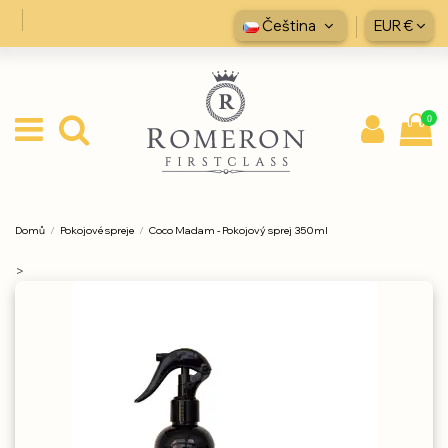
Čeština
EUR €
0
Domů
Pokojové spreje
Coco Madam - Pokojový sprej 350ml
>