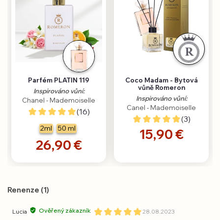
Parfém PLATIN 119
Coco Madam - Bytová
vůně Romeron
Inspirováno vůní:
Inspirováno vůní:
Chanel - Mademoiselle
Canel - Mademoiselle
(16)
(3)
2ml
50 ml
15,90 €
26,90 €
Renenze (1)
Ověřený zákazník
Lucia
28.08.2023