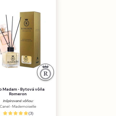
o Madam - Bytová vôňa
Romeron
Inšpirované vôňou:
Canel - Mademoiselle
(3)