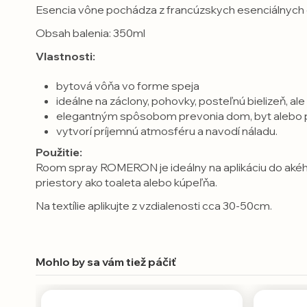
Esencia vône pochádza z francúzskych esenciálnych o
Obsah balenia: 350ml
Vlastnosti:
bytová vôňa vo forme speja
ideálne na záclony, pohovky, posteľnú bielizeň, al
elegantným spôsobom prevonia dom, byt alebo 
vytvorí príjemnú atmosféru a navodí náladu.
Použitie:
Room spray ROMERON je ideálny na aplikáciu do akéhoko
priestory ako toaleta alebo kúpeľňa.
Na textílie aplikujte z vzdialenosti cca 30-50cm.
Mohlo by sa vám tiež páčiť