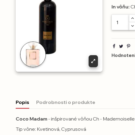
In vôňu:
Ch
Hodnoteni
Popis
Podrobnosti o produkte
Coco Madam
- inšpirované vôňou Ch - Mademoiselle
Tip vône: Kvetinová, Cyprusová