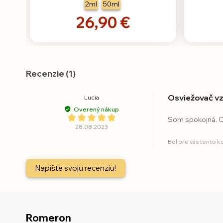
2ml
50ml
26,90 €
Recenzie (1)
Osviežovač v
Lucia
Overený nákup
Som spokojná.
28.08.2023
Bol pre vás tento 
Napíšte svoju recenziu!
Romeron