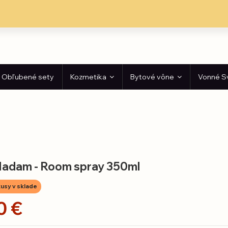
Obľubené sety
Kozmetika
Bytové vône
Vonné S
adam - Room spray 350ml
usy v sklade
0 €