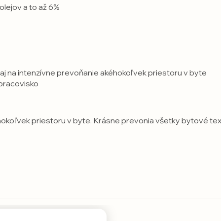
lejov a to až 6%
e aj na intenzívne prevoňanie akéhokoľvek priestoru v byte
pracovisko
ľvek priestoru v byte. Krásne prevonia všetky bytové textíli