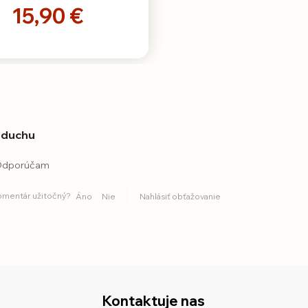
15,90 €
zduchu
 Odporúčam
komentár užitočný?
Áno
Nie
Nahlásiť obťažovanie
Kontaktuje nas