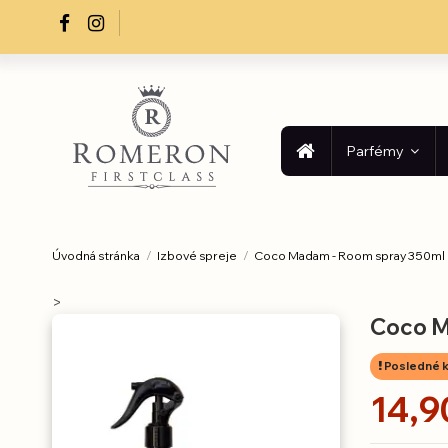
Parfémy
Úvodná stránka
Izbové spreje
Coco Madam - Room spray 350ml
>
Coco M
Posledné k
14,9