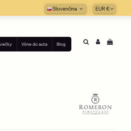
Slovenčina
EUR €
viečky
Vône do auta
Blog