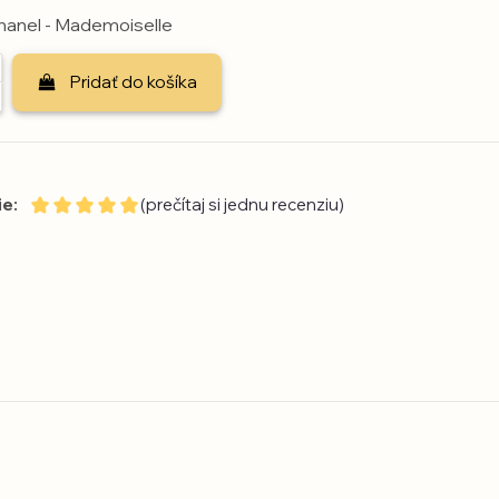
anel - Mademoiselle
Pridať do košíka
e:
(prečítaj si jednu recenziu)